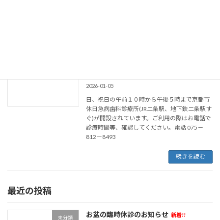
んので、歩行に不安のある方は、必ず事前に電
話で相談ください。 直接お越し頂いた場合で
も、予約 […]
続きを読む
京都市休日急病歯科診療所(JR二条駅、
未分類
地下鉄二条駅すぐ)について
2026-01-05
日、祝日の午前１０時から午後５時まで京都市
休日急病歯科診療所(JR二条駅、地下鉄二条駅す
ぐ)が開設されています。ご利用の際はお電話で
診療時間等、確認してください。電話 075－
812－8493
続きを読む
最近の投稿
お盆の臨時休診のお知らせ
新着!!
未分類